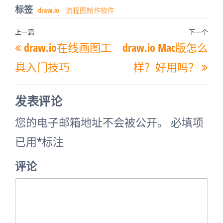
标签
draw.io
流程图制作软件
文
上一篇
下一个
上
下
draw.io在线画图工
draw.io Mac版怎么
章
一
一
导
具入门技巧
样？好用吗？
篇
篇
航
文
文
发表评论
章
章
您的电子邮箱地址不会被公开。
必填项
已用
*
标注
评论