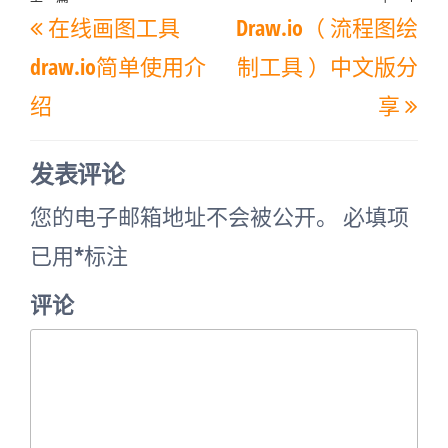
文
上
下
在线画图工具
Draw.io（ 流程图绘
章
一
一
导
draw.io简单使用介
制工具 ）中文版分
篇
篇
航
绍
享
文
文
章
章
发表评论
您的电子邮箱地址不会被公开。
必填项
已用
*
标注
评论