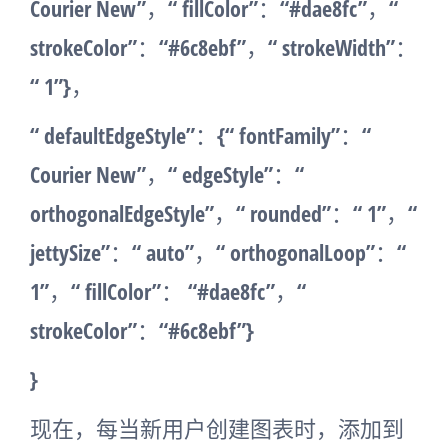
Courier New”，“ fillColor”：“#dae8fc”，“
strokeColor”：“#6c8ebf”，“ strokeWidth”：
“ 1”}，
“ defaultEdgeStyle”：{“ fontFamily”：“
Courier New”，“ edgeStyle”：“
orthogonalEdgeStyle”，“ rounded”：“ 1”，“
jettySize”：“ auto”，“ orthogonalLoop”：“
1”，“ fillColor”： “#dae8fc”，“
strokeColor”：“#6c8ebf”}
}
现在，每当新用户创建图表时，添加到