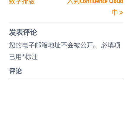
导
数学排版
入到Confluence Cloud
篇
篇
航
中
文
文
章
章
发表评论
您的电子邮箱地址不会被公开。
必填项
已用
*
标注
评论