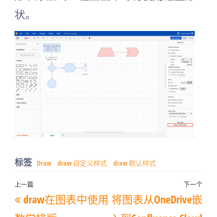
状。
标签
Draw
draw 自定义样式
draw 默认样式
文
上一篇
下一个
上
下
draw在图表中使用
将图表从OneDrive嵌
章
一
一