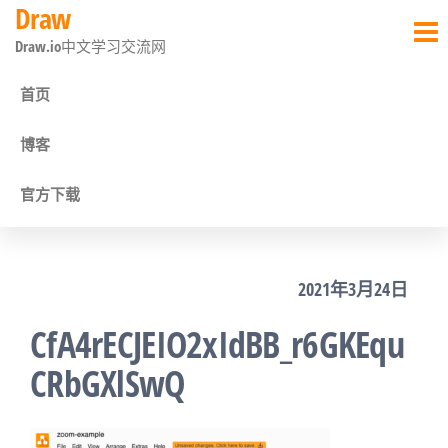
Draw
前
Draw.io中文学习交流网
往
内
首页
容
博客
官方下载
2021年3月24日
CfA4rECJEIO2xIdBB_r6GKEqu
CRbGXlSwQ