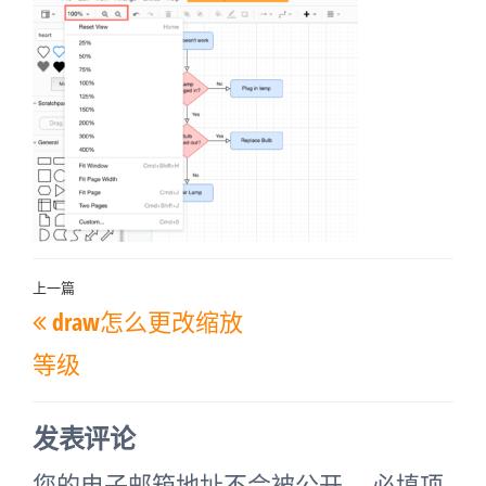
文
上一篇
上
draw怎么更改缩放
章
一
导
等级
篇
航
文
发表评论
章
您的电子邮箱地址不会被公开。
必填项