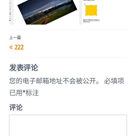
文
上一篇
上
222
章
一
导
篇
航
发表评论
文
您的电子邮箱地址不会被公开。
必填项
章
已用
*
标注
评论