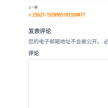
文
上一篇
上
25b21-1528905103350477
章
一
导
篇
航
发表评论
文
您的电子邮箱地址不会被公开。
必
章
评论