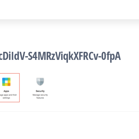
cDiIdV-S4MRzViqkXFRCv-0fpA