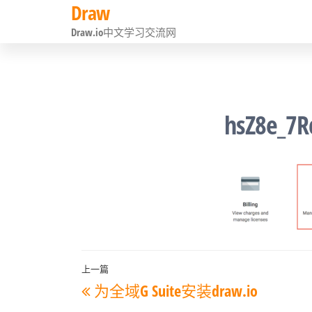
Draw
前
Draw.io中文学习交流网
往
内
容
hsZ8e_7R
文
上一篇
上
为全域G Suite安装draw.io
章
一