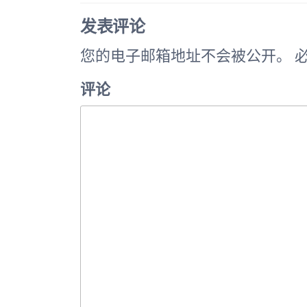
导
篇
航
发表评论
文
您的电子邮箱地址不会被公开。
必
章
评论