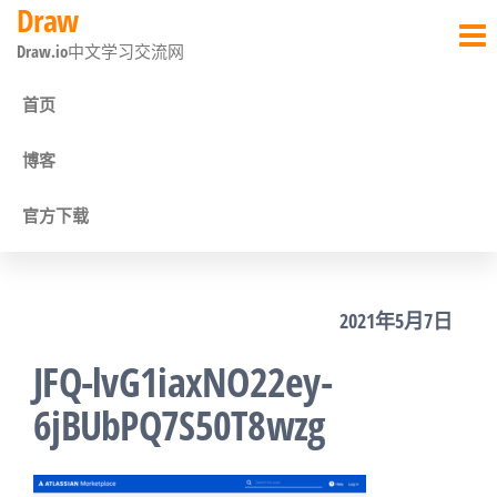
Draw
前
Draw.io中文学习交流网
往
内
首页
容
博客
官方下载
2021年5月7日
JFQ-lvG1iaxNO22ey-
6jBUbPQ7S50T8wzg