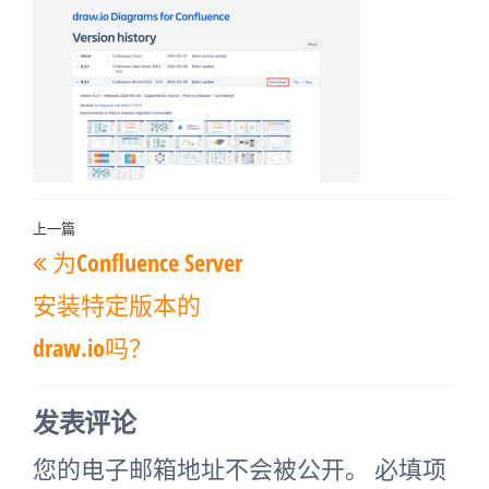
文
上一篇
上
为Confluence Server
章
一
导
安装特定版本的
篇
航
draw.io吗？
文
章
发表评论
您的电子邮箱地址不会被公开。
必填项