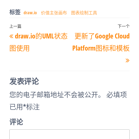
标签
draw.io
价值主张画布
图表绘制工具
文
上一篇
下一个
上
下
draw.io的UML状态
更新了Google Cloud
章
一
一
导
图使用
Platform图标和模板
篇
篇
航
文
文
章
章
发表评论
您的电子邮箱地址不会被公开。
必填项
已用
*
标注
评论