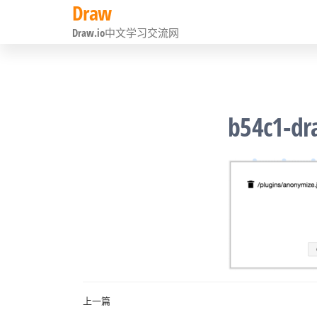
Draw
前
Draw.io中文学习交流网
往
内
容
b54c1-dr
文
上一篇
上