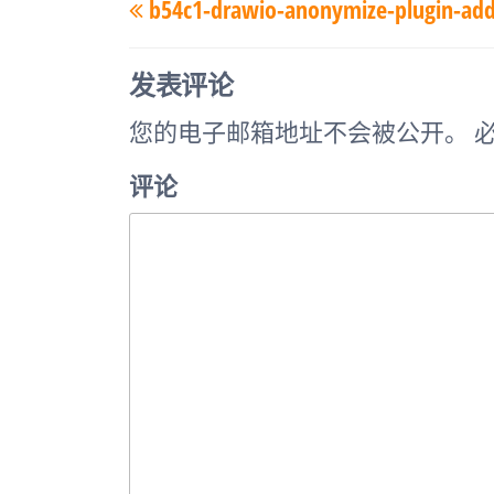
b54c1-drawio-anonymize-plugin-ad
章
一
导
篇
航
发表评论
文
您的电子邮箱地址不会被公开。
必
章
评论