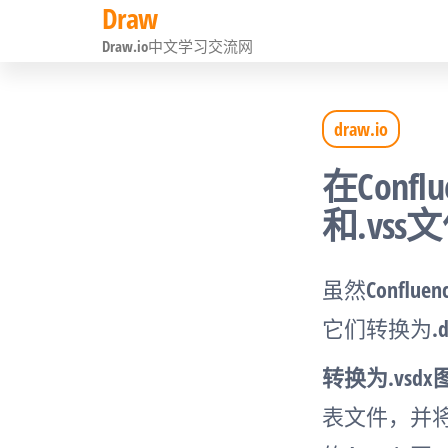
Draw
前
Draw.io中文学习交流网
往
内
draw.io
容
在Conflu
和.vss
虽然Conflu
它们转换为.
转换为.vsd
表文件，并将其另