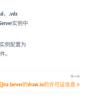
d，.vdx
erver实例中
ver实例配置为
文件。
下一个
下
或Jira Server的draw.io的许可证信息
一
篇
文