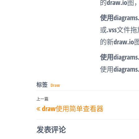
的draw.io
使用diagrams
或.vss文件拖
的新draw.i
使用diagra
使用diagr
标签
Draw
文
上一篇
上
draw使用简单查看器
章
一
导
篇
航
发表评论
文